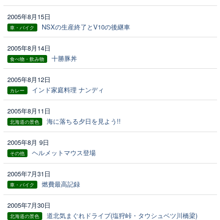
2005年8月15日
NSXの生産終了とV10の後継車
車・バイク
2005年8月14日
十勝豚丼
食べ物・飲み物
2005年8月12日
インド家庭料理 ナンディ
カレー
2005年8月11日
海に落ちる夕日を見よう!!
北海道の景色
2005年8月 9日
ヘルメットマウス登場
その他
2005年7月31日
燃費最高記録
車・バイク
2005年7月30日
道北気まぐれドライブ(塩狩峠・タウシュベツ川橋梁)
北海道の景色