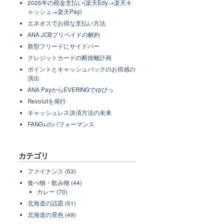
2025年の税金支払い(楽天Edy→楽天キ
ャッシュ→楽天Pay)
エネオスでお得な支払い方法
ANA JCBプリペイドの解約
新型フリードにサイドバー
クレジットカードの断捨離計画
ポイントとキャッシュバックのお得感の
演出
ANA PayからEVERINGでゆぴっ
Revolutを発行
キャッシュレス決済方法の未来
FANG+のパフォーマンス
カテゴリ
ファイナンス (53)
食べ物・飲み物 (44)
カレー (70)
北海道の話題 (51)
北海道の景色 (49)