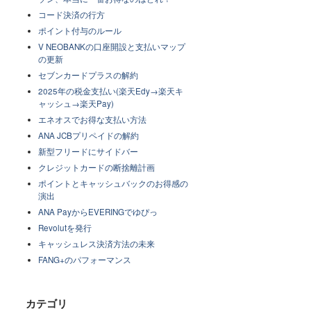
コード決済の行方
ポイント付与のルール
V NEOBANKの口座開設と支払いマップ
の更新
セブンカードプラスの解約
2025年の税金支払い(楽天Edy→楽天キ
ャッシュ→楽天Pay)
エネオスでお得な支払い方法
ANA JCBプリペイドの解約
新型フリードにサイドバー
クレジットカードの断捨離計画
ポイントとキャッシュバックのお得感の
演出
ANA PayからEVERINGでゆぴっ
Revolutを発行
キャッシュレス決済方法の未来
FANG+のパフォーマンス
カテゴリ