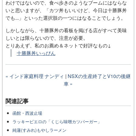
わけではないので、食べ歩きのようなブームにはならな
いと思いますが、「カツ丼もいいけど、今日は十勝豚丼
でも...」といった選択肢の一つにはなることでしょう。
しかしながら、十勝豚丼の看板を掲げる店がすべて美味
しいとは限らないので、注意が必要。
とりあえず、私のお薦め＆ネットで好評なもの↓
十勝豚丼いっぴん
« インド家庭料理 ナンディ
|
NSXの生産終了とV10の後継
車 »
関連記事
函館・西波止場
ラッキーピエロの「くじら味噌カツバーガー」
純蓮(すみれ)もやしラーメン