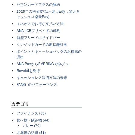
セブンカードプラスの解約
2025年の税金支払い(楽天Edy→楽天キ
ャッシュ→楽天Pay)
エネオスでお得な支払い方法
ANA JCBプリペイドの解約
新型フリードにサイドバー
クレジットカードの断捨離計画
ポイントとキャッシュバックのお得感の
演出
ANA PayからEVERINGでゆぴっ
Revolutを発行
キャッシュレス決済方法の未来
FANG+のパフォーマンス
カテゴリ
ファイナンス (53)
食べ物・飲み物 (44)
カレー (70)
北海道の話題 (51)