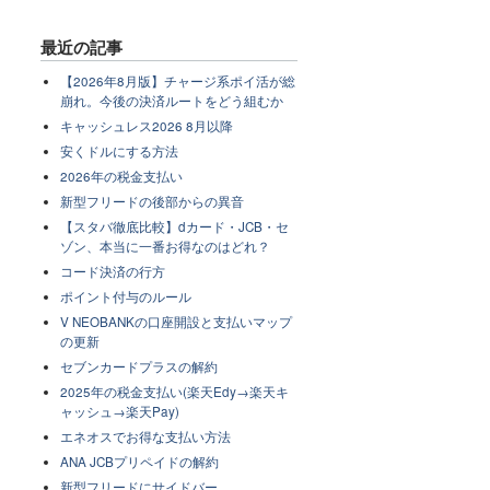
最近の記事
【2026年8月版】チャージ系ポイ活が総
崩れ。今後の決済ルートをどう組むか
キャッシュレス2026 8月以降
安くドルにする方法
2026年の税金支払い
新型フリードの後部からの異音
【スタバ徹底比較】dカード・JCB・セ
ゾン、本当に一番お得なのはどれ？
コード決済の行方
ポイント付与のルール
V NEOBANKの口座開設と支払いマップ
の更新
セブンカードプラスの解約
2025年の税金支払い(楽天Edy→楽天キ
ャッシュ→楽天Pay)
エネオスでお得な支払い方法
ANA JCBプリペイドの解約
新型フリードにサイドバー