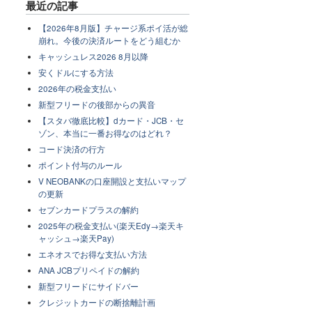
最近の記事
【2026年8月版】チャージ系ポイ活が総
崩れ。今後の決済ルートをどう組むか
キャッシュレス2026 8月以降
安くドルにする方法
2026年の税金支払い
新型フリードの後部からの異音
【スタバ徹底比較】dカード・JCB・セ
ゾン、本当に一番お得なのはどれ？
コード決済の行方
ポイント付与のルール
V NEOBANKの口座開設と支払いマップ
の更新
セブンカードプラスの解約
2025年の税金支払い(楽天Edy→楽天キ
ャッシュ→楽天Pay)
エネオスでお得な支払い方法
ANA JCBプリペイドの解約
新型フリードにサイドバー
クレジットカードの断捨離計画