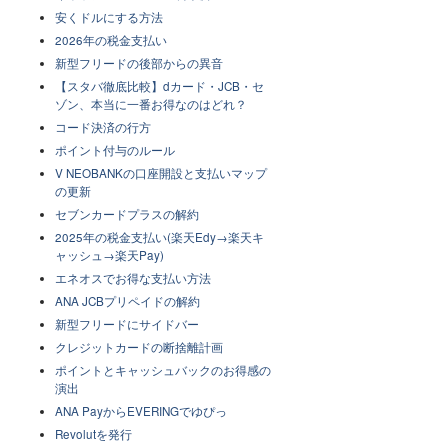
安くドルにする方法
2026年の税金支払い
新型フリードの後部からの異音
【スタバ徹底比較】dカード・JCB・セ
ゾン、本当に一番お得なのはどれ？
コード決済の行方
ポイント付与のルール
V NEOBANKの口座開設と支払いマップ
の更新
セブンカードプラスの解約
2025年の税金支払い(楽天Edy→楽天キ
ャッシュ→楽天Pay)
エネオスでお得な支払い方法
ANA JCBプリペイドの解約
新型フリードにサイドバー
クレジットカードの断捨離計画
ポイントとキャッシュバックのお得感の
演出
ANA PayからEVERINGでゆぴっ
Revolutを発行