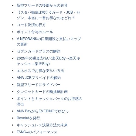
新型フリードの後部からの異音
【スタバ徹底比較】dカード・JCB・セ
ゾン、本当に一番お得なのはどれ？
コード決済の行方
ポイント付与のルール
V NEOBANKの口座開設と支払いマップ
の更新
セブンカードプラスの解約
2025年の税金支払い(楽天Edy→楽天キ
ャッシュ→楽天Pay)
エネオスでお得な支払い方法
ANA JCBプリペイドの解約
新型フリードにサイドバー
クレジットカードの断捨離計画
ポイントとキャッシュバックのお得感の
演出
ANA PayからEVERINGでゆぴっ
Revolutを発行
キャッシュレス決済方法の未来
FANG+のパフォーマンス