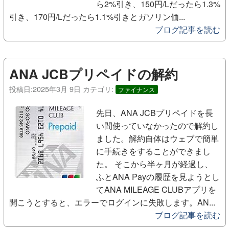
ら2%引き、150円/Lだったら1.3%
引き、170円/Lだったら1.1%引きとガソリン価...
ブログ記事を読む
ANA JCBプリペイドの解約
投稿日:
2025年3月 9日
カテゴリ:
ファイナンス
先日、ANA JCBプリペイドを長
い間使っていなかったので解約し
ました。解約自体はウェブで簡単
に手続きをすることができまし
た。 そこから半ヶ月が経過し、
ふとANA Payの履歴を見ようとし
てANA MILEAGE CLUBアプリを
開こうとすると、エラーでログインに失敗します。AN...
ブログ記事を読む