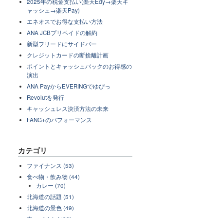
2025年の税金支払い(楽天Edy→楽天キ
ャッシュ→楽天Pay)
エネオスでお得な支払い方法
ANA JCBプリペイドの解約
新型フリードにサイドバー
クレジットカードの断捨離計画
ポイントとキャッシュバックのお得感の
演出
ANA PayからEVERINGでゆぴっ
Revolutを発行
キャッシュレス決済方法の未来
FANG+のパフォーマンス
カテゴリ
ファイナンス (53)
食べ物・飲み物 (44)
カレー (70)
北海道の話題 (51)
北海道の景色 (49)