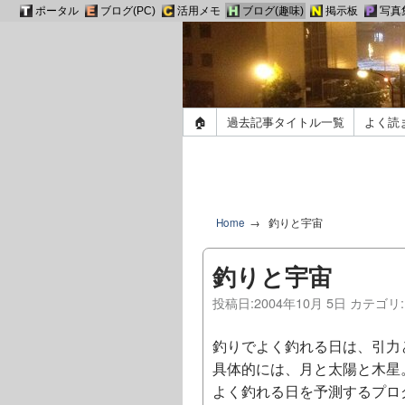
ポータル
ブログ(PC)
活用メモ
ブログ(趣味)
掲示板
写真
🏠
過去記事タイトル一覧
よく読
Home
釣りと宇宙
釣りと宇宙
投稿日:
2004年10月 5日
カテゴリ
釣りでよく釣れる日は、引力
具体的には、月と太陽と木星
よく釣れる日を予測するプロ