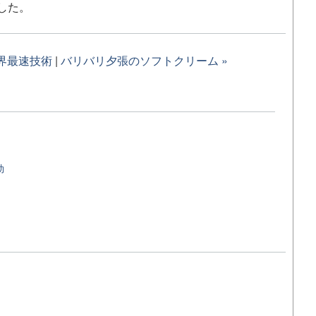
した。
世界最速技術
|
バリバリ夕張のソフトクリーム »
効