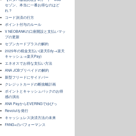
セゾン、本当に一番お得なのはど
れ？
コード決済の行方
ポイント付与のルール
V NEOBANKの口座開設と支払いマッ
プの更新
セブンカードプラスの解約
2025年の税金支払い(楽天Edy→楽天
キャッシュ→楽天Pay)
エネオスでお得な支払い方法
ANA JCBプリペイドの解約
新型フリードにサイドバー
クレジットカードの断捨離計画
ポイントとキャッシュバックのお得
感の演出
ANA PayからEVERINGでゆぴっ
Revolutを発行
キャッシュレス決済方法の未来
FANG+のパフォーマンス