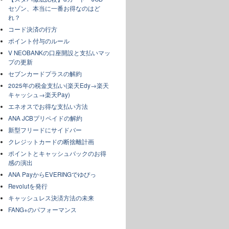
セゾン、本当に一番お得なのはど
れ？
コード決済の行方
ポイント付与のルール
V NEOBANKの口座開設と支払いマッ
プの更新
セブンカードプラスの解約
2025年の税金支払い(楽天Edy→楽天
キャッシュ→楽天Pay)
エネオスでお得な支払い方法
ANA JCBプリペイドの解約
新型フリードにサイドバー
クレジットカードの断捨離計画
ポイントとキャッシュバックのお得
感の演出
ANA PayからEVERINGでゆぴっ
Revolutを発行
キャッシュレス決済方法の未来
FANG+のパフォーマンス