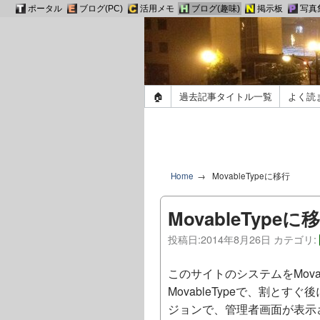
ポータル
ブログ(PC)
活用メモ
ブログ(趣味)
掲示板
写真
🏠
過去記事タイトル一覧
よく読
Home
MovableTypeに移行
MovableTypeに
投稿日:
2014年8月26日
カテゴリ:
このサイトのシステムをMova
MovableTypeで、割とす
ジョンで、管理者画面が表示さ