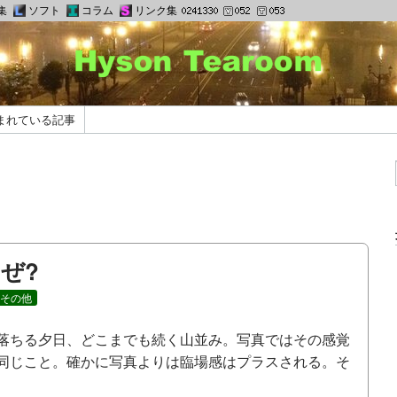
集
ソフト
コラム
リンク集
まれている記事
ぜ?
その他
落ちる夕日、どこまでも続く山並み。写真ではその感覚
同じこと。確かに写真よりは臨場感はプラスされる。そ