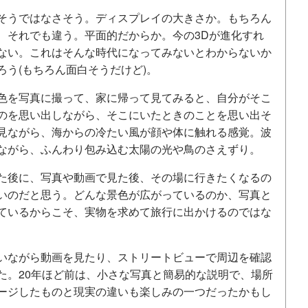
そうではなさそう。ディスプレイの大きさか。もちろん
、それでも違う。平面的だからか。今の3Dが進化すれ
ない。これはそんな時代になってみないとわからないか
う(もちろん面白そうだけど)。
色を写真に撮って、家に帰って見てみると、自分がそこ
のを思い出しながら、そこにいたときのことを思い出そ
見ながら、海からの冷たい風が顔や体に触れる感覚。波
ながら、ふんわり包み込む太陽の光や鳥のさえずり。
た後に、写真や動画で見た後、その場に行きたくなるの
いのだと思う。どんな景色が広がっているのか、写真と
ているからこそ、実物を求めて旅行に出かけるのではな
いながら動画を見たり、ストリートビューで周辺を確認
た。20年ほど前は、小さな写真と簡易的な説明で、場所
ージしたものと現実の違いも楽しみの一つだったかもし