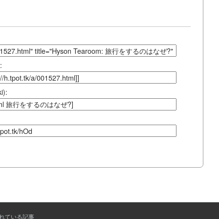
:
):
れている記事