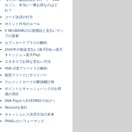
セゾン、本当に一番お得なのはど
れ？
コード決済の行方
ポイント付与のルール
V NEOBANKの口座開設と支払いマッ
プの更新
セブンカードプラスの解約
2025年の税金支払い(楽天Edy→楽天
キャッシュ→楽天Pay)
エネオスでお得な支払い方法
ANA JCBプリペイドの解約
新型フリードにサイドバー
クレジットカードの断捨離計画
ポイントとキャッシュバックのお得
感の演出
ANA PayからEVERINGでゆぴっ
Revolutを発行
キャッシュレス決済方法の未来
FANG+のパフォーマンス