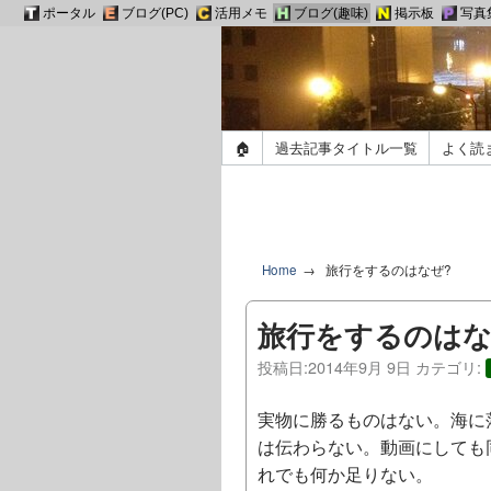
ポータル
ブログ(PC)
活用メモ
ブログ(趣味)
掲示板
写真
🏠
過去記事タイトル一覧
よく読
Home
旅行をするのはなぜ?
旅行をするのはな
投稿日:
2014年9月 9日
カテゴリ:
実物に勝るものはない。海に
は伝わらない。動画にしても
れでも何か足りない。