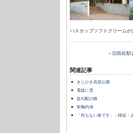
ハスカップソフトクリームが
« 旧島松
関連記事
きじひき高原公園
電線に雪
急勾配の橋
朱鞠内湖
「何もない春です」 - 様似・