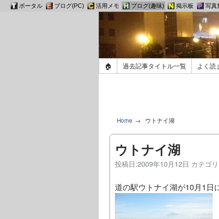
ポータル
ブログ(PC)
活用メモ
ブログ(趣味)
掲示板
写真
🏠
過去記事タイトル一覧
よく読
Home
ウトナイ湖
ウトナイ湖
投稿日:
2009年10月12日
カテゴリ
道の駅ウトナイ湖が10月1