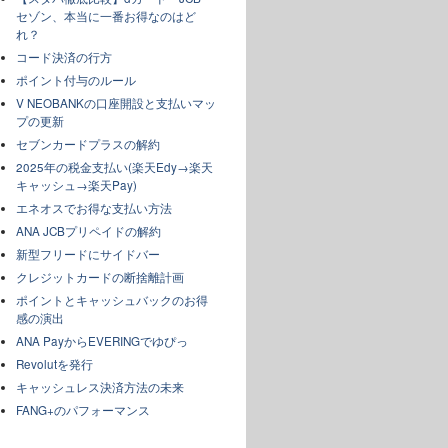
セゾン、本当に一番お得なのはど
れ？
コード決済の行方
ポイント付与のルール
V NEOBANKの口座開設と支払いマッ
プの更新
セブンカードプラスの解約
2025年の税金支払い(楽天Edy→楽天
キャッシュ→楽天Pay)
エネオスでお得な支払い方法
ANA JCBプリペイドの解約
新型フリードにサイドバー
クレジットカードの断捨離計画
ポイントとキャッシュバックのお得
感の演出
ANA PayからEVERINGでゆぴっ
Revolutを発行
キャッシュレス決済方法の未来
FANG+のパフォーマンス