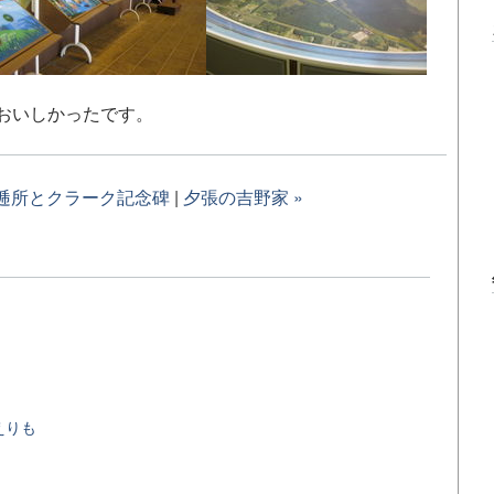
おいしかったです。
駅逓所とクラーク記念碑
|
夕張の吉野家 »
えりも