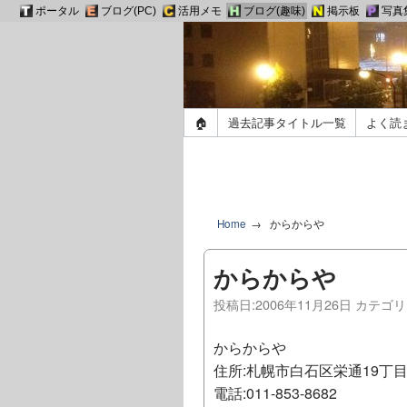
ポータル
ブログ(PC)
活用メモ
ブログ(趣味)
掲示板
写真
🏠
過去記事タイトル一覧
よく読
Home
からからや
からからや
投稿日:
2006年11月26日
カテゴリ
からからや
住所:札幌市白石区栄通19丁目4-
電話:011-853-8682