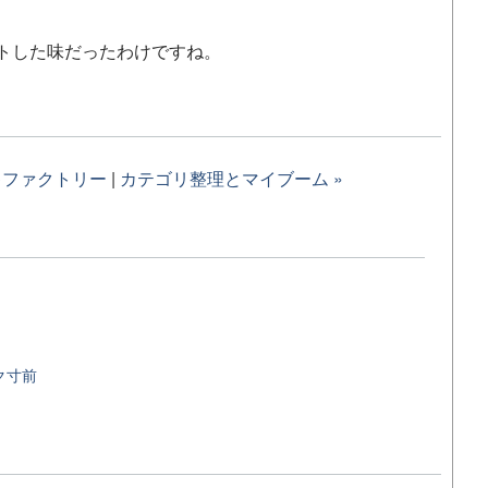
トした味だったわけですね。
キファクトリー
|
カテゴリ整理とマイブーム »
ク寸前