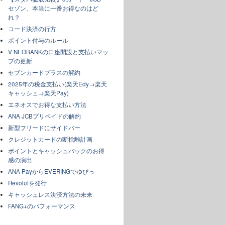
セゾン、本当に一番お得なのはど
れ？
コード決済の行方
ポイント付与のルール
V NEOBANKの口座開設と支払いマッ
プの更新
セブンカードプラスの解約
2025年の税金支払い(楽天Edy→楽天
キャッシュ→楽天Pay)
エネオスでお得な支払い方法
ANA JCBプリペイドの解約
新型フリードにサイドバー
クレジットカードの断捨離計画
ポイントとキャッシュバックのお得
感の演出
ANA PayからEVERINGでゆぴっ
Revolutを発行
キャッシュレス決済方法の未来
FANG+のパフォーマンス