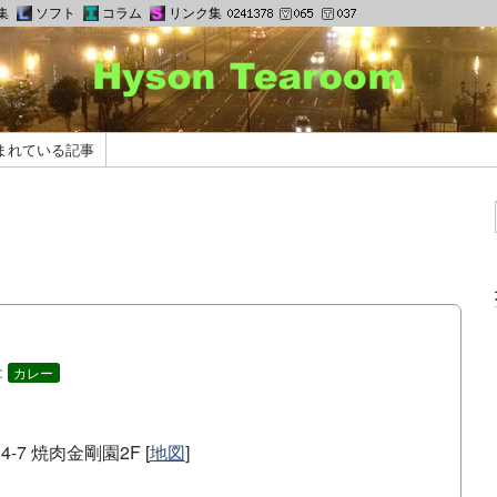
集
ソフト
コラム
リンク集
まれている記事
:
カレー
7 焼肉金剛園2F [
地図
]