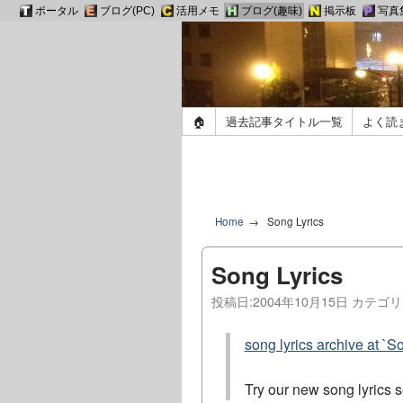
ポータル
ブログ(PC)
活用メモ
ブログ(趣味)
掲示板
写真
🏠
過去記事タイトル一覧
よく読
Home
Song Lyrics
Song Lyrics
投稿日:
2004年10月15日
カテゴリ
song lyrics archive at `S
Try our new song lyrics 