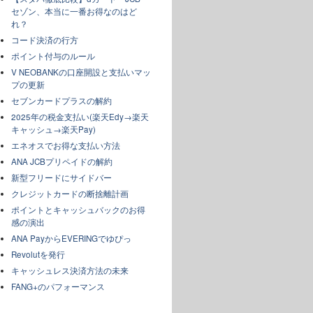
セゾン、本当に一番お得なのはど
れ？
コード決済の行方
ポイント付与のルール
V NEOBANKの口座開設と支払いマッ
プの更新
セブンカードプラスの解約
2025年の税金支払い(楽天Edy→楽天
キャッシュ→楽天Pay)
エネオスでお得な支払い方法
ANA JCBプリペイドの解約
新型フリードにサイドバー
クレジットカードの断捨離計画
ポイントとキャッシュバックのお得
感の演出
ANA PayからEVERINGでゆぴっ
Revolutを発行
キャッシュレス決済方法の未来
FANG+のパフォーマンス