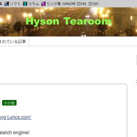
集
ソフト
コラム
リンク集
まれている記事
:
その他
ong Lyrics.com`
search engine!