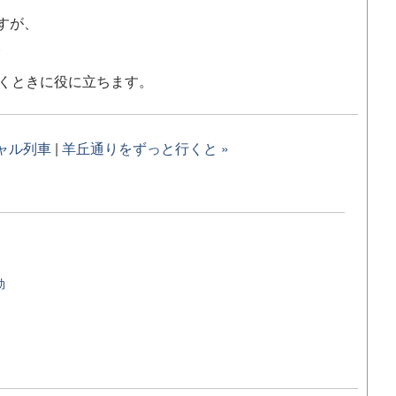
すが、
。
聞くときに役に立ちます。
チャル列車
|
羊丘通りをずっと行くと »
効