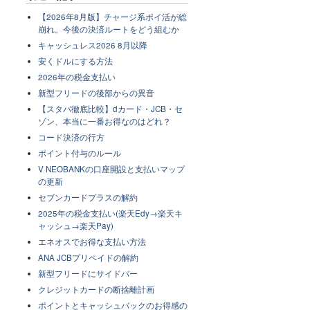
【2026年8月版】チャージ系ポイ活が総
崩れ。今後の決済ルートをどう組むか
キャッシュレス2026 8月以降
安くドルにする方法
2026年の税金支払い
新型フリードの後部からの異音
【スタバ徹底比較】dカード・JCB・セ
ゾン、本当に一番お得なのはどれ？
コード決済の行方
ポイント付与のルール
V NEOBANKの口座開設と支払いマップ
の更新
セブンカードプラスの解約
2025年の税金支払い(楽天Edy→楽天キ
ャッシュ→楽天Pay)
エネオスでお得な支払い方法
ANA JCBプリペイドの解約
新型フリードにサイドバー
クレジットカードの断捨離計画
ポイントとキャッシュバックのお得感の