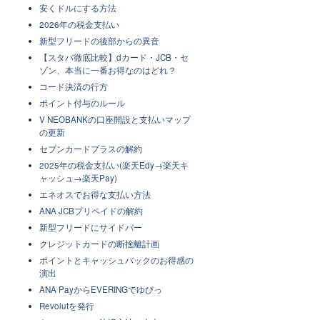
安くドルにする方法
2026年の税金支払い
新型フリードの後部からの異音
【スタバ徹底比較】dカード・JCB・セ
ゾン、本当に一番お得なのはどれ？
コード決済の行方
ポイント付与のルール
V NEOBANKの口座開設と支払いマップ
の更新
セブンカードプラスの解約
2025年の税金支払い(楽天Edy→楽天キ
ャッシュ→楽天Pay)
エネオスでお得な支払い方法
ANA JCBプリペイドの解約
新型フリードにサイドバー
クレジットカードの断捨離計画
ポイントとキャッシュバックのお得感の
演出
ANA PayからEVERINGでゆぴっ
Revolutを発行