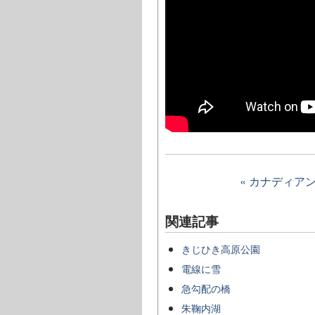
« カナディア
関連記事
きじひき高原公園
電線に雪
急勾配の橋
朱鞠内湖