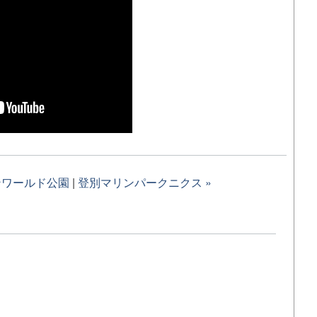
ンワールド公園
|
登別マリンパークニクス »