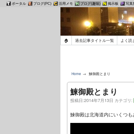
ポータル
ブログ(PC)
活用メモ
ブログ(趣味)
掲示板
写真
🏠
過去記事タイトル一覧
よく読
Home
鰊御殿とまり
鰊御殿とまり
投稿日:
2014年7月13日
カテゴリ:
鰊御殿は北海道内にいくつも