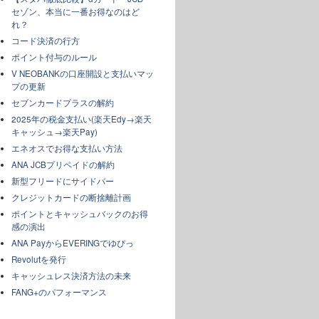
セゾン、本当に一番お得なのはど
れ？
コード決済の行方
ポイント付与のルール
V NEOBANKの口座開設と支払いマッ
プの更新
セブンカードプラスの解約
2025年の税金支払い(楽天Edy→楽天
キャッシュ→楽天Pay)
エネオスでお得な支払い方法
ANA JCBプリペイドの解約
新型フリードにサイドバー
クレジットカードの断捨離計画
ポイントとキャッシュバックのお得
感の演出
ANA PayからEVERINGでゆぴっ
Revolutを発行
キャッシュレス決済方法の未来
FANG+のパフォーマンス