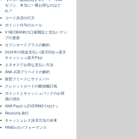
セゾン、本当に一番お得なのはど
れ？
コード決済の行方
ポイント付与のルール
V NEOBANKの口座開設と支払いマッ
プの更新
セブンカードプラスの解約
2025年の税金支払い(楽天Edy→楽天
キャッシュ→楽天Pay)
エネオスでお得な支払い方法
ANA JCBプリペイドの解約
新型フリードにサイドバー
クレジットカードの断捨離計画
ポイントとキャッシュバックのお得
感の演出
ANA PayからEVERINGでゆぴっ
Revolutを発行
キャッシュレス決済方法の未来
FANG+のパフォーマンス