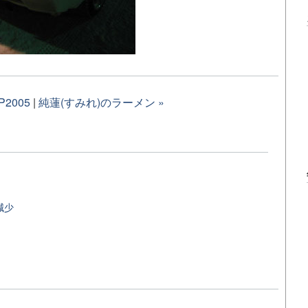
P2005
|
純蓮(すみれ)のラーメン »
減少