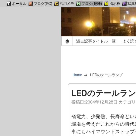
ポータル
ブログ(PC)
活用メモ
ブログ(趣味)
掲示板
写真
🏠
過去記事タイトル一覧
よく読
Home
LEDのテールランプ
LEDのテールラ
投稿日:
2004年12月28日
カテゴリ
省電力、少発熱、長寿命とい
環境を考えたこれからの時代
車にもハイマウントストップ