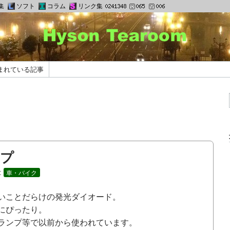
集
ソフト
コラム
リンク集
まれている記事
ンプ
:
車・バイク
いことだらけの発光ダイオード。
にぴったり。
ランプ等で以前から使われています。