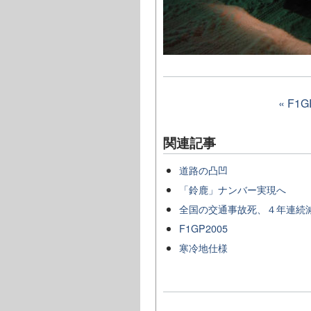
« F1G
関連記事
道路の凸凹
「鈴鹿」ナンバー実現へ
全国の交通事故死、４年連続
F1GP2005
寒冷地仕様