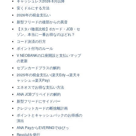
キャッシュレス2026 8月以降
安くドルにする方法
2026年の税金支払い
新型フリードの後部からの異音
【スタバ徹底比較】dカード・JCB・セ
ゾン、本当に一番お得なのはどれ？
コード決済の行方
ポイント付与のルール
V NEOBANKの口座開設と支払いマップ
の更新
セブンカードプラスの解約
2025年の税金支払い(楽天Edy→楽天キ
ャッシュ→楽天Pay)
エネオスでお得な支払い方法
ANA JCBプリペイドの解約
新型フリードにサイドバー
クレジットカードの断捨離計画
ポイントとキャッシュバックのお得感の
演出
ANA PayからEVERINGでゆぴっ
Revolutを発行