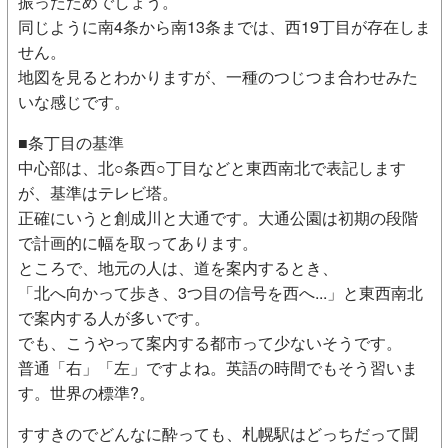
振ったためでしょう。
同じように南4条から南13条までは、西19丁目が存在しま
せん。
地図を見るとわかりますが、一種のつじつま合わせみた
いな感じです。
■条丁目の基準
中心部は、北○条西○丁目などと東西南北で表記します
が、基準はテレビ塔。
正確にいうと創成川と大通です。大通公園は初期の段階
で計画的に幅を取ってあります。
ところで、地元の人は、道を案内するとき、
「北へ向かって歩き、3つ目の信号を西へ...」と東西南北
で案内する人が多いです。
でも、こうやって案内する都市って少ないそうです。
普通「右」「左」ですよね。英語の時間でもそう習いま
す。世界の標準?。
すすきのでどんなに酔っても、札幌駅はどっちだって聞